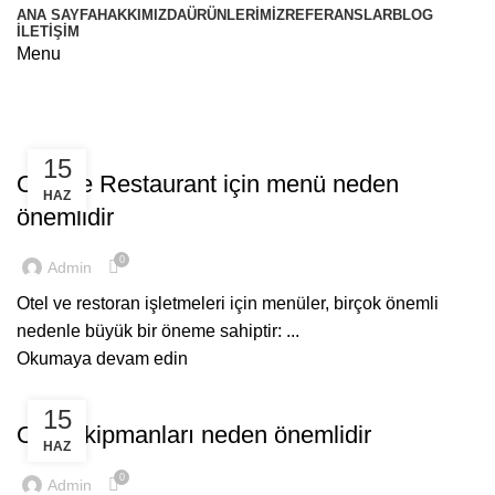
ANA SAYFA
HAKKIMIZDA
ÜRÜNLERIMIZ
REFERANSLAR
BLOG
İLETIŞIM
Menu
Blog
MENÜ
15
Otel ve Restaurant için menü neden
HAZ
önemlidir
0
Admin
Otel ve restoran işletmeleri için menüler, birçok önemli
nedenle büyük bir öneme sahiptir: ...
Okumaya devam edin
OTEL EKIPMANLARI
15
Otel Ekipmanları neden önemlidir
HAZ
0
Admin