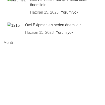
önemlidir
Haziran 15, 2023
Yorum yok
Otel Ekipmanları neden önemlidir
Haziran 15, 2023
Yorum yok
Menü
Ana Sayfa
İstanbul Menü Hakkında
Referanslar
Blog
İletişim
İstanbul Menü
Her Hakkı Saklıdır Dev & SEO By İhsan