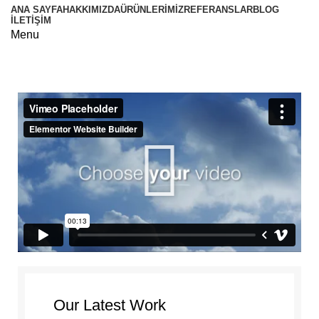
ANA SAYFA
HAKKIMIZDA
ÜRÜNLERIMIZ
REFERANSLAR
BLOG
İLETIŞIM
Menu
Netus eu mollis hac dignis
Our Latest Work