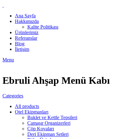
Ana Sayfa
Hakkımızda
Kalite Politikası
Ürünlerimiz
Referanslar
Blog
İletişim
Menu
Ebruli Ahşap Menü Kabı
Categories
All
products
Otel Ekipmanları
Buklet ve Kettle Tepsileri
Çamaşır Organizerleri
Çöp Kovaları
Deri Ekipman Setleri