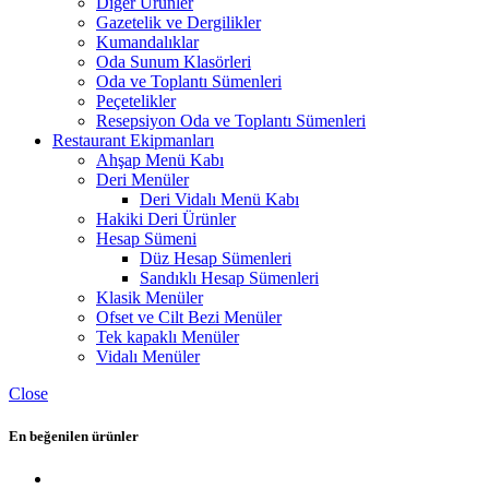
Diğer Ürünler
Gazetelik ve Dergilikler
Kumandalıklar
Oda Sunum Klasörleri
Oda ve Toplantı Sümenleri
Peçetelikler
Resepsiyon Oda ve Toplantı Sümenleri
Restaurant Ekipmanları
Ahşap Menü Kabı
Deri Menüler
Deri Vidalı Menü Kabı
Hakiki Deri Ürünler
Hesap Sümeni
Düz Hesap Sümenleri
Sandıklı Hesap Sümenleri
Klasik Menüler
Ofset ve Cilt Bezi Menüler
Tek kapaklı Menüler
Vidalı Menüler
Close
En beğenilen ürünler