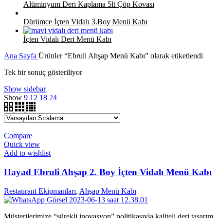
Alüminyum Deri Kaplama 5lt Çöp Kovası
Dürümce İçten Vidalı 3.Boy Menü Kabı
İçten Vidalı Deri Menü Kabı
Ana Sayfa
Ürünler “Ebruli Ahşap Menü Kabı” olarak etiketlendi
Tek bir sonuç gösteriliyor
Show sidebar
Show
9
12
18
24
Compare
Quick view
Add to wishlist
Hayad Ebruli Ahşap 2. Boy İçten Vidalı Menü Kabı
Restaurant Ekipmanları
,
Ahşap Menü Kabı
Müşterilerimize “sürekli inovasyon” politikasıyla kaliteli deri tasarım