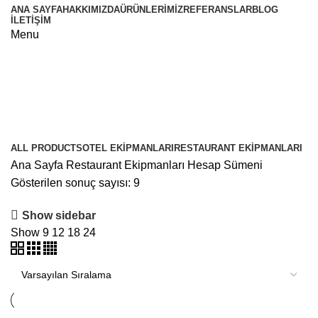
ANA SAYFA
HAKKIMIZDA
ÜRÜNLERIMIZ
REFERANSLAR
BLOG
İLETIŞIM
Menu
Hesap Sümeni
Categories
ALL
PRODUCTS
OTEL EKIPMANLARI
RESTAURANT EKIPMANLARI
Ana Sayfa
Restaurant Ekipmanları
Hesap Sümeni
Gösterilen sonuç sayısı: 9
Show sidebar
Show
9
12
18
24