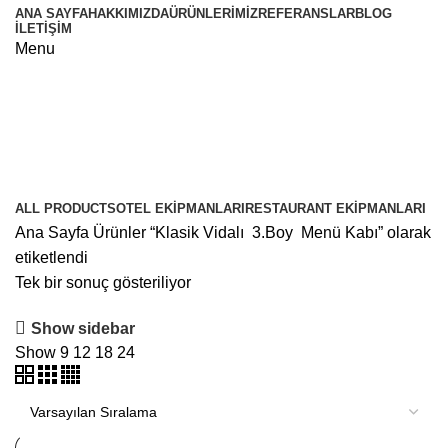
ANA SAYFA
HAKKIMIZDA
ÜRÜNLERIMIZ
REFERANSLAR
BLOG
İLETIŞIM
Menu
Klasik Vidalı 3.Boy Menü Kabı
Categories
ALL
PRODUCTS
OTEL EKIPMANLARI
RESTAURANT EKIPMANLARI
Ana Sayfa
Ürünler “Klasik Vidalı 3.Boy Menü Kabı” olarak
etiketlendi
Tek bir sonuç gösteriliyor
Show sidebar
Show
9
12
18
24