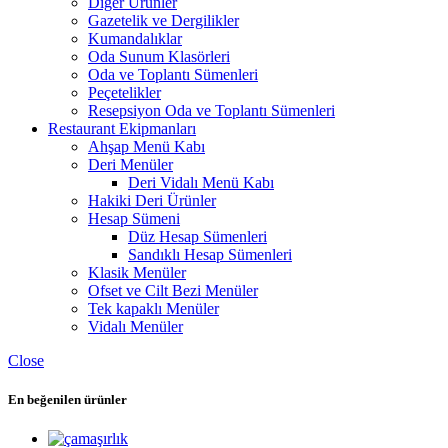
Diğer Ürünler
Gazetelik ve Dergilikler
Kumandalıklar
Oda Sunum Klasörleri
Oda ve Toplantı Sümenleri
Peçetelikler
Resepsiyon Oda ve Toplantı Sümenleri
Restaurant Ekipmanları
Ahşap Menü Kabı
Deri Menüler
Deri Vidalı Menü Kabı
Hakiki Deri Ürünler
Hesap Sümeni
Düz Hesap Sümenleri
Sandıklı Hesap Sümenleri
Klasik Menüler
Ofset ve Cilt Bezi Menüler
Tek kapaklı Menüler
Vidalı Menüler
Close
En beğenilen ürünler