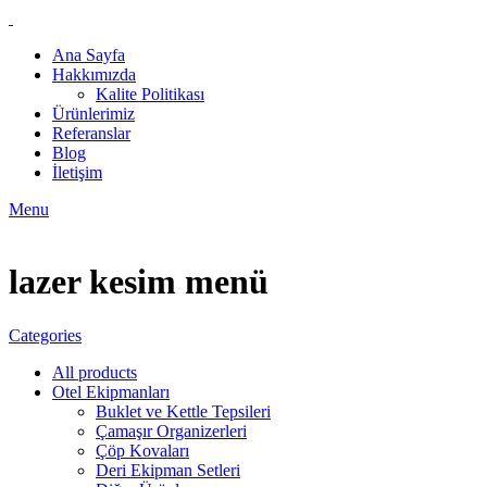
Ana Sayfa
Hakkımızda
Kalite Politikası
Ürünlerimiz
Referanslar
Blog
İletişim
Menu
lazer kesim menü
Categories
All
products
Otel Ekipmanları
Buklet ve Kettle Tepsileri
Çamaşır Organizerleri
Çöp Kovaları
Deri Ekipman Setleri