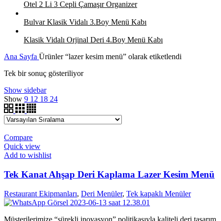
Otel 2 Li 3 Cepli Çamaşır Organizer
Bulvar Klasik Vidalı 3.Boy Menü Kabı
Klasik Vidalı Orjinal Deri 4.Boy Menü Kabı
Ana Sayfa
Ürünler “lazer kesim menü” olarak etiketlendi
Tek bir sonuç gösteriliyor
Show sidebar
Show
9
12
18
24
Compare
Quick view
Add to wishlist
Tek Kanat Ahşap Deri Kaplama Lazer Kesim Menü
Restaurant Ekipmanları
,
Deri Menüler
,
Tek kapaklı Menüler
Müşterilerimize “sürekli inovasyon” politikasıyla kaliteli deri tasarım