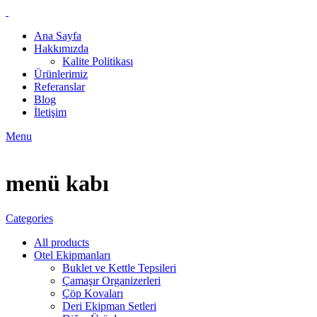
Ana Sayfa
Hakkımızda
Kalite Politikası
Ürünlerimiz
Referanslar
Blog
İletişim
Menu
menü kabı
Categories
All
products
Otel Ekipmanları
Buklet ve Kettle Tepsileri
Çamaşır Organizerleri
Çöp Kovaları
Deri Ekipman Setleri