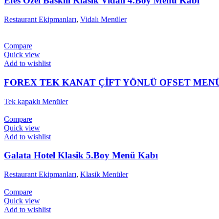
Efes Özel Baskılı Klasik Vidalı 4.Boy Menü Kabı
Restaurant Ekipmanları
,
Vidalı Menüler
Compare
Quick view
Add to wishlist
FOREX TEK KANAT ÇİFT YÖNLÜ OFSET MEN
Tek kapaklı Menüler
Compare
Quick view
Add to wishlist
Galata Hotel Klasik 5.Boy Menü Kabı
Restaurant Ekipmanları
,
Klasik Menüler
Compare
Quick view
Add to wishlist