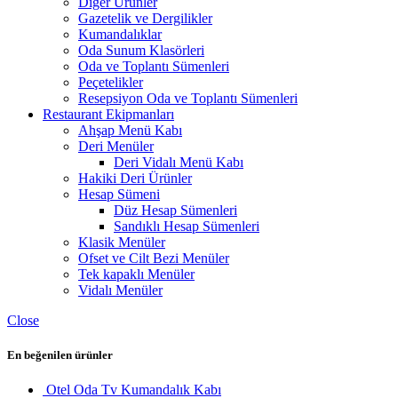
Diğer Ürünler
Gazetelik ve Dergilikler
Kumandalıklar
Oda Sunum Klasörleri
Oda ve Toplantı Sümenleri
Peçetelikler
Resepsiyon Oda ve Toplantı Sümenleri
Restaurant Ekipmanları
Ahşap Menü Kabı
Deri Menüler
Deri Vidalı Menü Kabı
Hakiki Deri Ürünler
Hesap Sümeni
Düz Hesap Sümenleri
Sandıklı Hesap Sümenleri
Klasik Menüler
Ofset ve Cilt Bezi Menüler
Tek kapaklı Menüler
Vidalı Menüler
Close
En beğenilen ürünler
Otel Oda Tv Kumandalık Kabı