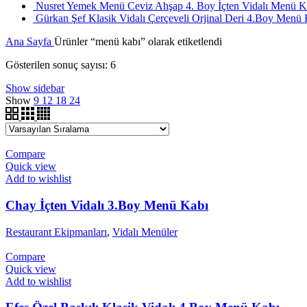
Nusret Yemek Menü Ceviz Ahşap 4. Boy İçten Vidalı Menü K
Gürkan Şef Klasik Vidalı Çerçeveli Orjinal Deri 4.Boy Menü
Ana Sayfa
Ürünler “menü kabı” olarak etiketlendi
Gösterilen sonuç sayısı: 6
Show sidebar
Show
9
12
18
24
Compare
Quick view
Add to wishlist
Chay İçten Vidalı 3.Boy Menü Kabı
Restaurant Ekipmanları
,
Vidalı Menüler
Compare
Quick view
Add to wishlist