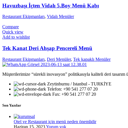
Havuzbaşı İçten Vidalı 5.Boy Menü Kabı
Restaurant Ekipmanları
,
Vidalı Menüler
Compare
Quick view
Add to wishlist
Tek Kanat Deri Ahşap Pencereli Menü
Restaurant Ekipmanları
,
Deri Menüler
,
Tek kapaklı Menüler
Müşterilerimize “sürekli inovasyon” politikasıyla kaliteli deri tasarım
Zeytinburnu / Istanbul - TURKİYE
Telefon: +90 541 277 07 20
Fax: +90 541 277 07 20
Son Yazılar
Otel ve Restaurant için menü neden önemlidir
Haziran 15, 2023
Yorum yok