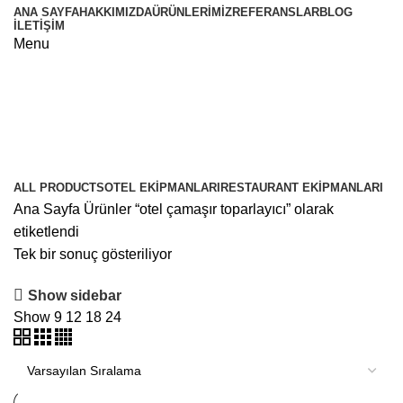
ANA SAYFA
HAKKIMIZDA
ÜRÜNLERIMIZ
REFERANSLAR
BLOG
İLETIŞIM
Menu
otel çamaşır toparlayıcı
Categories
ALL
PRODUCTS
OTEL EKIPMANLARI
RESTAURANT EKIPMANLARI
Ana Sayfa
Ürünler “otel çamaşır toparlayıcı” olarak
etiketlendi
Tek bir sonuç gösteriliyor
Show sidebar
Show
9
12
18
24