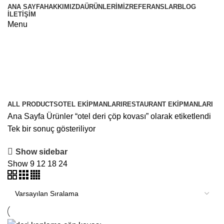
ANA SAYFA
HAKKIMIZDA
ÜRÜNLERIMIZ
REFERANSLAR
BLOG
İLETIŞIM
Menu
otel deri çöp kovası
Categories
ALL
PRODUCTS
OTEL EKIPMANLARI
RESTAURANT EKIPMANLARI
Ana Sayfa
Ürünler “otel deri çöp kovası” olarak etiketlendi
Tek bir sonuç gösteriliyor
Show sidebar
Show
9
12
18
24