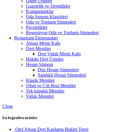
Diğer Ürünler
Gazetelik ve Dergilikler
Kumandalıklar
Oda Sunum Klasörleri
Oda ve Toplantı Sümenleri
Peçetelikler
Resepsiyon Oda ve Toplantı Sümenleri
Restaurant Ekipmanları
Ahşap Menü Kabı
Deri Menüler
Deri Vidalı Menü Kabı
Hakiki Deri Ürünler
Hesap Sümeni
Düz Hesap Sümenleri
Sandıklı Hesap Sümenleri
Klasik Menüler
Ofset ve Cilt Bezi Menüler
Tek kapaklı Menüler
Vidalı Menüler
Close
En beğenilen ürünler
Otel Ahşap Deri Kaplama Buklet Tepsi