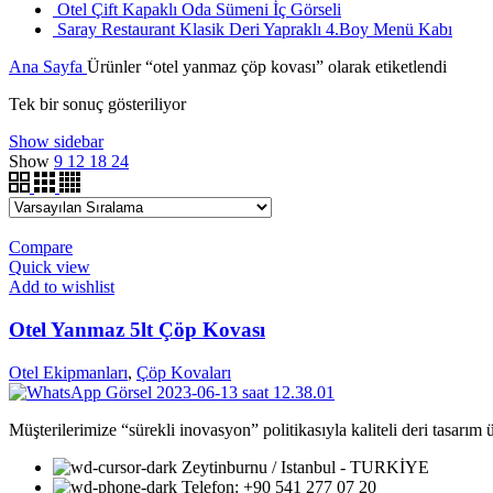
Otel Çift Kapaklı Oda Sümeni İç Görseli
Saray Restaurant Klasik Deri Yapraklı 4.Boy Menü Kabı
Ana Sayfa
Ürünler “otel yanmaz çöp kovası” olarak etiketlendi
Tek bir sonuç gösteriliyor
Show sidebar
Show
9
12
18
24
Compare
Quick view
Add to wishlist
Otel Yanmaz 5lt Çöp Kovası
Otel Ekipmanları
,
Çöp Kovaları
Müşterilerimize “sürekli inovasyon” politikasıyla kaliteli deri tasarım
Zeytinburnu / Istanbul - TURKİYE
Telefon: +90 541 277 07 20