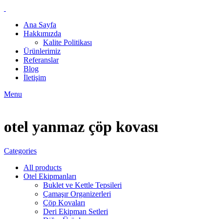
Ana Sayfa
Hakkımızda
Kalite Politikası
Ürünlerimiz
Referanslar
Blog
İletişim
Menu
otel yanmaz çöp kovası
Categories
All
products
Otel Ekipmanları
Buklet ve Kettle Tepsileri
Çamaşır Organizerleri
Çöp Kovaları
Deri Ekipman Setleri