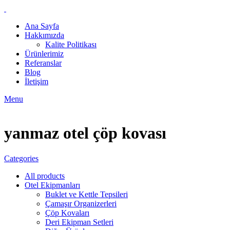
Ana Sayfa
Hakkımızda
Kalite Politikası
Ürünlerimiz
Referanslar
Blog
İletişim
Menu
yanmaz otel çöp kovası
Categories
All
products
Otel Ekipmanları
Buklet ve Kettle Tepsileri
Çamaşır Organizerleri
Çöp Kovaları
Deri Ekipman Setleri