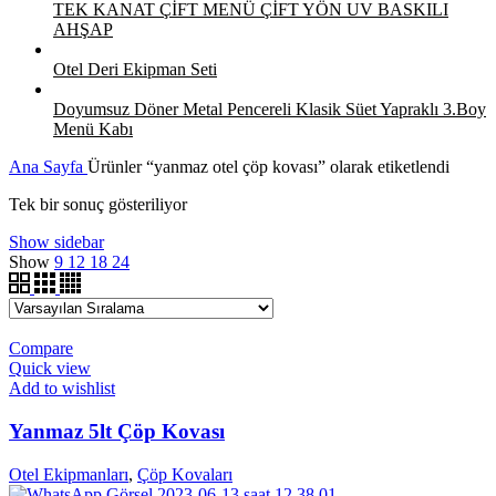
TEK KANAT ÇİFT MENÜ ÇİFT YÖN UV BASKILI
AHŞAP
Otel Deri Ekipman Seti
Doyumsuz Döner Metal Pencereli Klasik Süet Yapraklı 3.Boy
Menü Kabı
Ana Sayfa
Ürünler “yanmaz otel çöp kovası” olarak etiketlendi
Tek bir sonuç gösteriliyor
Show sidebar
Show
9
12
18
24
Compare
Quick view
Add to wishlist
Yanmaz 5lt Çöp Kovası
Otel Ekipmanları
,
Çöp Kovaları