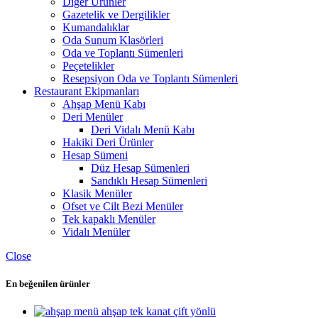
Diğer Ürünler
Gazetelik ve Dergilikler
Kumandalıklar
Oda Sunum Klasörleri
Oda ve Toplantı Sümenleri
Peçetelikler
Resepsiyon Oda ve Toplantı Sümenleri
Restaurant Ekipmanları
Ahşap Menü Kabı
Deri Menüler
Deri Vidalı Menü Kabı
Hakiki Deri Ürünler
Hesap Sümeni
Düz Hesap Sümenleri
Sandıklı Hesap Sümenleri
Klasik Menüler
Ofset ve Cilt Bezi Menüler
Tek kapaklı Menüler
Vidalı Menüler
Close
En beğenilen ürünler