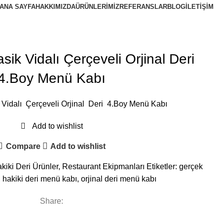
ANA SAYFA
HAKKIMIZDA
ÜRÜNLERIMIZ
REFERANSLAR
BLOG
İLETIŞIM
ik Vidalı Çerçeveli Orjinal Deri
4.Boy Menü Kabı
 Vidalı Çerçeveli Orjinal Deri 4.Boy Menü Kabı
Add to wishlist
Compare
Add to wishlist
kiki Deri Ürünler
,
Restaurant Ekipmanları
Etiketler:
gerçek
,
hakiki deri menü kabı
,
orjinal deri menü kabı
Share: