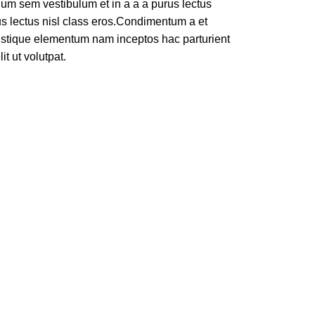
um sem vestibulum et in a a a purus lectus
rus lectus nisl class eros.Condimentum a et
ristique elementum nam inceptos hac parturient
t ut volutpat.