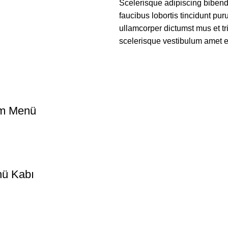
Scelerisque adipiscing bibend
faucibus lobortis tincidunt pu
ullamcorper dictumst mus et t
scelerisque vestibulum amet eli
im Menü
nü Kabı