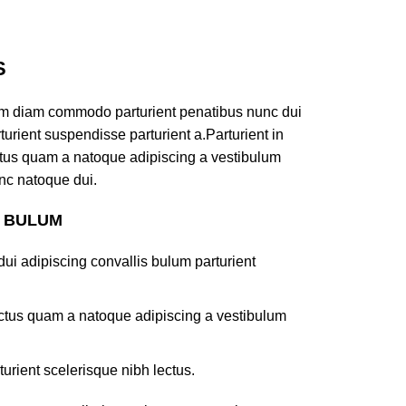
S
am diam commodo parturient penatibus nunc dui
turient suspendisse parturient a.Parturient in
ectus quam a natoque adipiscing a vestibulum
nc natoque dui.
S BULUM
ui adipiscing convallis bulum parturient
lectus quam a natoque adipiscing a vestibulum
turient scelerisque nibh lectus.