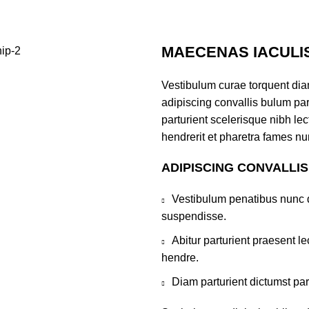
MAECENAS IACULI
Vestibulum curae torquent di
adipiscing convallis bulum par
parturient scelerisque nibh l
hendrerit et pharetra fames nu
ADIPISCING CONVALLI
Vestibulum penatibus nunc d
suspendisse.
Abitur parturient praesent 
hendre.
Diam parturient dictumst par