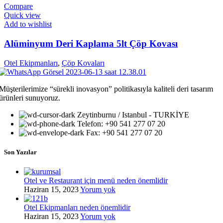
Compare
Quick view
Add to wishlist
Alüminyum Deri Kaplama 5lt Çöp Kovası
Otel Ekipmanları
,
Çöp Kovaları
Müşterilerimize “sürekli inovasyon” politikasıyla kaliteli deri tasarım
ürünleri sunuyoruz.
Zeytinburnu / Istanbul - TURKİYE
Telefon: +90 541 277 07 20
Fax: +90 541 277 07 20
Son Yazılar
Otel ve Restaurant için menü neden önemlidir
Haziran 15, 2023
Yorum yok
Otel Ekipmanları neden önemlidir
Haziran 15, 2023
Yorum yok