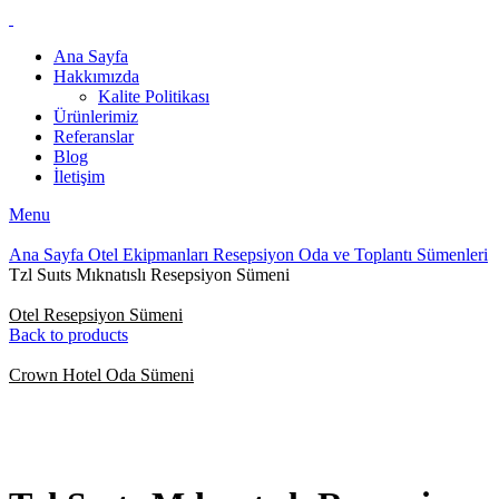
Ana Sayfa
Hakkımızda
Kalite Politikası
Ürünlerimiz
Referanslar
Blog
İletişim
Menu
Ana Sayfa
Otel Ekipmanları
Resepsiyon Oda ve Toplantı Sümenleri
Tzl Suıts Mıknatıslı Resepsiyon Sümeni
Otel Resepsiyon Sümeni
Back to products
Crown Hotel Oda Sümeni
Click to enlarge