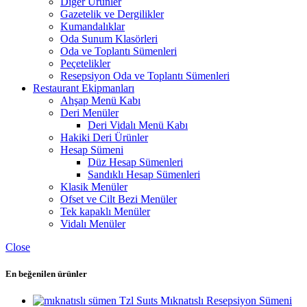
Diğer Ürünler
Gazetelik ve Dergilikler
Kumandalıklar
Oda Sunum Klasörleri
Oda ve Toplantı Sümenleri
Peçetelikler
Resepsiyon Oda ve Toplantı Sümenleri
Restaurant Ekipmanları
Ahşap Menü Kabı
Deri Menüler
Deri Vidalı Menü Kabı
Hakiki Deri Ürünler
Hesap Sümeni
Düz Hesap Sümenleri
Sandıklı Hesap Sümenleri
Klasik Menüler
Ofset ve Cilt Bezi Menüler
Tek kapaklı Menüler
Vidalı Menüler
Close
En beğenilen ürünler
Tzl Suıts Mıknatıslı Resepsiyon Sümeni