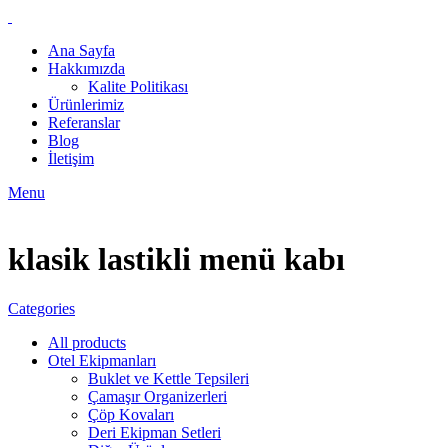
Ana Sayfa
Hakkımızda
Kalite Politikası
Ürünlerimiz
Referanslar
Blog
İletişim
Menu
klasik lastikli menü kabı
Categories
All
products
Otel Ekipmanları
Buklet ve Kettle Tepsileri
Çamaşır Organizerleri
Çöp Kovaları
Deri Ekipman Setleri