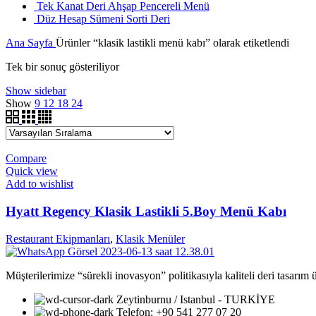
Tek Kanat Deri Ahşap Pencereli Menü
Düz Hesap Sümeni Sorti Deri
Ana Sayfa
Ürünler “klasik lastikli menü kabı” olarak etiketlendi
Tek bir sonuç gösteriliyor
Show sidebar
Show
9
12
18
24
Compare
Quick view
Add to wishlist
Hyatt Regency Klasik Lastikli 5.Boy Menü Kabı
Restaurant Ekipmanları
,
Klasik Menüler
Müşterilerimize “sürekli inovasyon” politikasıyla kaliteli deri tasarım
Zeytinburnu / Istanbul - TURKİYE
Telefon: +90 541 277 07 20