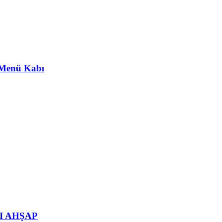
 Menü Kabı
I AHŞAP