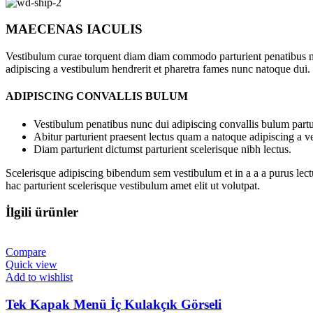
MAECENAS IACULIS
Vestibulum curae torquent diam diam commodo parturient penatibus nunc
adipiscing a vestibulum hendrerit et pharetra fames nunc natoque dui.
ADIPISCING CONVALLIS BULUM
Vestibulum penatibus nunc dui adipiscing convallis bulum partu
Abitur parturient praesent lectus quam a natoque adipiscing a 
Diam parturient dictumst parturient scelerisque nibh lectus.
Scelerisque adipiscing bibendum sem vestibulum et in a a a purus lect
hac parturient scelerisque vestibulum amet elit ut volutpat.
İlgili ürünler
Compare
Quick view
Add to wishlist
Tek Kapak Menü İç Kulakçık Görseli