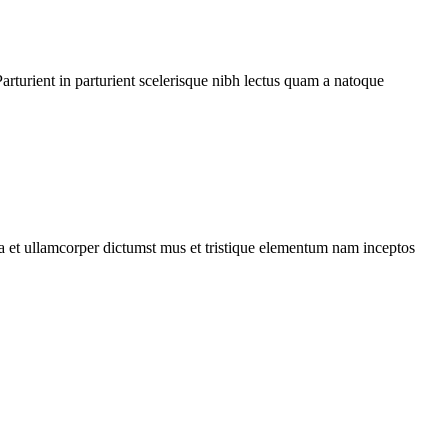
rturient in parturient scelerisque nibh lectus quam a natoque
 a et ullamcorper dictumst mus et tristique elementum nam inceptos