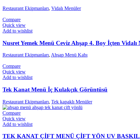
Restaurant Ekipmanları
,
Vidalı Menüler
Compare
Quick view
Add to wishlist
Nusret Yemek Menü Ceviz Ahşap 4. Boy İçten Vidalı
Restaurant Ekipmanları
,
Ahşap Menü Kabı
Compare
Quick view
Add to wishlist
Tek Kanat Menü İç Kulakçık Görüntüsü
Restaurant Ekipmanları
,
Tek kapaklı Menüler
Compare
Quick view
Add to wishlist
TEK KANAT ÇİFT MENÜ ÇİFT YÖN UV BASKIL