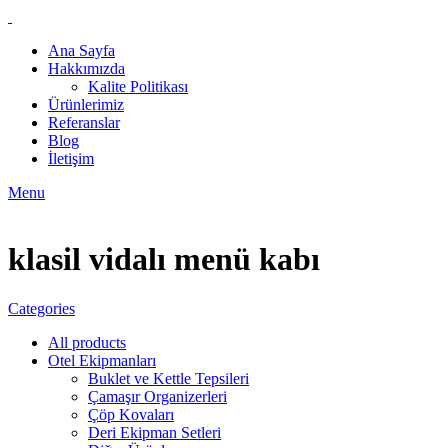
Ana Sayfa
Hakkımızda
Kalite Politikası
Ürünlerimiz
Referanslar
Blog
İletişim
Menu
klasil vidalı menü kabı
Categories
All
products
Otel Ekipmanları
Buklet ve Kettle Tepsileri
Çamaşır Organizerleri
Çöp Kovaları
Deri Ekipman Setleri