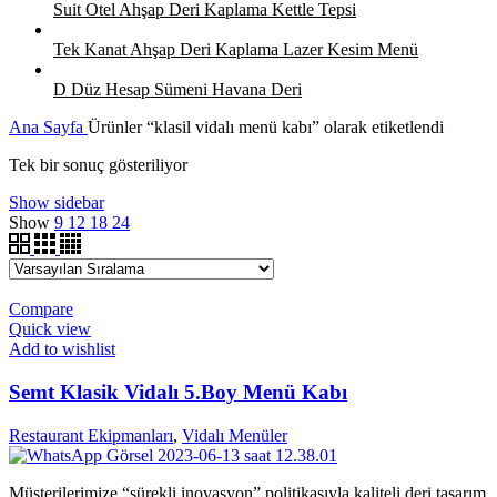
Suit Otel Ahşap Deri Kaplama Kettle Tepsi
Tek Kanat Ahşap Deri Kaplama Lazer Kesim Menü
D Düz Hesap Sümeni Havana Deri
Ana Sayfa
Ürünler “klasil vidalı menü kabı” olarak etiketlendi
Tek bir sonuç gösteriliyor
Show sidebar
Show
9
12
18
24
Compare
Quick view
Add to wishlist
Semt Klasik Vidalı 5.Boy Menü Kabı
Restaurant Ekipmanları
,
Vidalı Menüler
Müşterilerimize “sürekli inovasyon” politikasıyla kaliteli deri tasarım