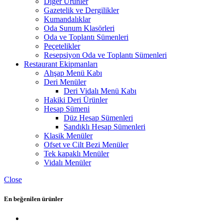
Diğer Ürünler
Gazetelik ve Dergilikler
Kumandalıklar
Oda Sunum Klasörleri
Oda ve Toplantı Sümenleri
Peçetelikler
Resepsiyon Oda ve Toplantı Sümenleri
Restaurant Ekipmanları
Ahşap Menü Kabı
Deri Menüler
Deri Vidalı Menü Kabı
Hakiki Deri Ürünler
Hesap Sümeni
Düz Hesap Sümenleri
Sandıklı Hesap Sümenleri
Klasik Menüler
Ofset ve Cilt Bezi Menüler
Tek kapaklı Menüler
Vidalı Menüler
Close
En beğenilen ürünler