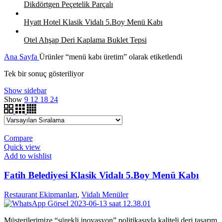
Dikdörtgen Peçetelik Parçalı
Hyatt Hotel Klasik Vidalı 5.Boy Menü Kabı
Otel Ahşap Deri Kaplama Buklet Tepsi
Ana Sayfa
Ürünler “menü kabı üretim” olarak etiketlendi
Tek bir sonuç gösteriliyor
Show sidebar
Show
9
12
18
24
Compare
Quick view
Add to wishlist
Fatih Belediyesi Klasik Vidalı 5.Boy Menü Kabı
Restaurant Ekipmanları
,
Vidalı Menüler
Müşterilerimize “sürekli inovasyon” politikasıyla kaliteli deri tasarım