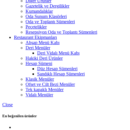
Diğer Ürünler
Gazetelik ve Dergilikler
Kumandalıklar
Oda Sunum Klasörleri
Oda ve Toplantı Sümenleri
Peçetelikler
Resepsiyon Oda ve Toplantı Sümenleri
Restaurant Ekipmanları
Ahşap Menü Kabı
Deri Menüler
Deri Vidalı Menü Kabı
Hakiki Deri Ürünler
Hesap Sümeni
Düz Hesap Sümenleri
Sandıklı Hesap Sümenleri
Klasik Menüler
Ofset ve Cilt Bezi Menüler
Tek kapaklı Menüler
Vidalı Menüler
Close
En beğenilen ürünler