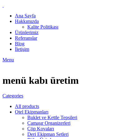
Ana Sayfa
Hakkımızda
Kalite Politikası
Ürünlerimiz
Referanslar
Blog
İletişim
Menu
menü kabı üretim
Categories
All
products
Otel Ekipmanları
Buklet ve Kettle Tepsileri
Çamaşır Organizerleri
Çöp Kovaları
Deri Ekipman Setleri