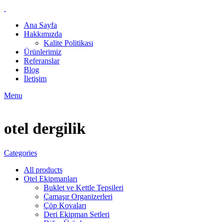
Ana Sayfa
Hakkımızda
Kalite Politikası
Ürünlerimiz
Referanslar
Blog
İletişim
Menu
otel dergilik
Categories
All
products
Otel Ekipmanları
Buklet ve Kettle Tepsileri
Çamaşır Organizerleri
Çöp Kovaları
Deri Ekipman Setleri