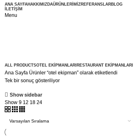
ANA SAYFA
HAKKIMIZDA
ÜRÜNLERIMIZ
REFERANSLAR
BLOG
İLETIŞIM
Menu
otel ekipman
Categories
ALL
PRODUCTS
OTEL EKIPMANLARI
RESTAURANT EKIPMANLARI
Ana Sayfa
Ürünler “otel ekipman” olarak etiketlendi
Tek bir sonuç gösteriliyor
Show sidebar
Show
9
12
18
24