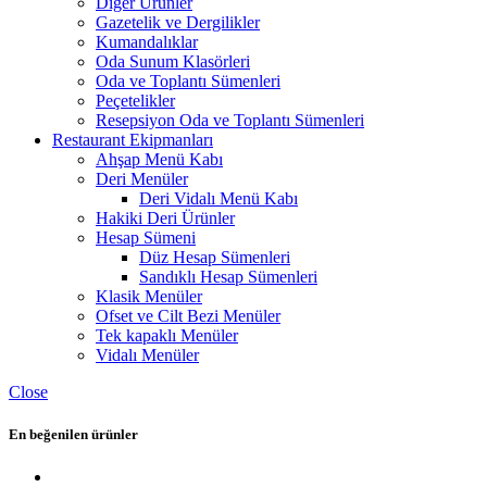
Diğer Ürünler
Gazetelik ve Dergilikler
Kumandalıklar
Oda Sunum Klasörleri
Oda ve Toplantı Sümenleri
Peçetelikler
Resepsiyon Oda ve Toplantı Sümenleri
Restaurant Ekipmanları
Ahşap Menü Kabı
Deri Menüler
Deri Vidalı Menü Kabı
Hakiki Deri Ürünler
Hesap Sümeni
Düz Hesap Sümenleri
Sandıklı Hesap Sümenleri
Klasik Menüler
Ofset ve Cilt Bezi Menüler
Tek kapaklı Menüler
Vidalı Menüler
Close
En beğenilen ürünler