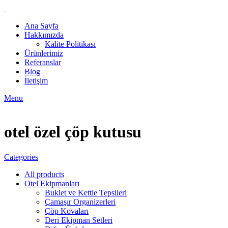
Ana Sayfa
Hakkımızda
Kalite Politikası
Ürünlerimiz
Referanslar
Blog
İletişim
Menu
otel özel çöp kutusu
Categories
All
products
Otel Ekipmanları
Buklet ve Kettle Tepsileri
Çamaşır Organizerleri
Çöp Kovaları
Deri Ekipman Setleri