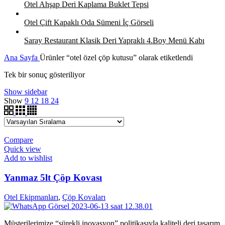
Otel Ahşap Deri Kaplama Buklet Tepsi
Otel Çift Kapaklı Oda Sümeni İç Görseli
Saray Restaurant Klasik Deri Yapraklı 4.Boy Menü Kabı
Ana Sayfa
Ürünler “otel özel çöp kutusu” olarak etiketlendi
Tek bir sonuç gösteriliyor
Show sidebar
Show
9
12
18
24
Compare
Quick view
Add to wishlist
Yanmaz 5lt Çöp Kovası
Otel Ekipmanları
,
Çöp Kovaları
Müşterilerimize “sürekli inovasyon” politikasıyla kaliteli deri tasarım