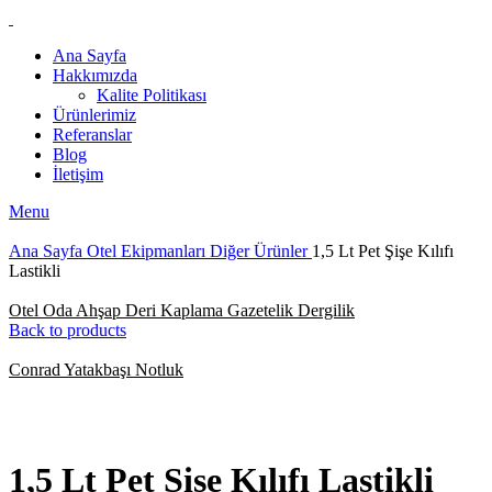
Ana Sayfa
Hakkımızda
Kalite Politikası
Ürünlerimiz
Referanslar
Blog
İletişim
Menu
Ana Sayfa
Otel Ekipmanları
Diğer Ürünler
1,5 Lt Pet Şişe Kılıfı
Lastikli
Otel Oda Ahşap Deri Kaplama Gazetelik Dergilik
Back to products
Conrad Yatakbaşı Notluk
Click to enlarge
1,5 Lt Pet Şişe Kılıfı Lastikli