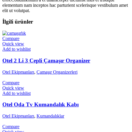
elementum nam inceptos hac parturient scelerisque vestibulum amet
elit ut volutpat.
İlgili ürünler
Compare
Quick view
Add to wishlist
Otel 2 Li 3 Cepli Çamaşır Organizer
Otel Ekipmanları
,
Çamaşır Organizerleri
Compare
Quick view
Add to wishlist
Otel Oda Tv Kumandalık Kabı
Otel Ekipmanları
,
Kumandalıklar
Compare
Quick view