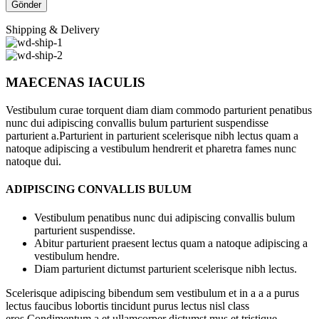
Shipping & Delivery
MAECENAS IACULIS
Vestibulum curae torquent diam diam commodo parturient penatibus
nunc dui adipiscing convallis bulum parturient suspendisse
parturient a.Parturient in parturient scelerisque nibh lectus quam a
natoque adipiscing a vestibulum hendrerit et pharetra fames nunc
natoque dui.
ADIPISCING CONVALLIS BULUM
Vestibulum penatibus nunc dui adipiscing convallis bulum
parturient suspendisse.
Abitur parturient praesent lectus quam a natoque adipiscing a
vestibulum hendre.
Diam parturient dictumst parturient scelerisque nibh lectus.
Scelerisque adipiscing bibendum sem vestibulum et in a a a purus
lectus faucibus lobortis tincidunt purus lectus nisl class
eros.Condimentum a et ullamcorper dictumst mus et tristique