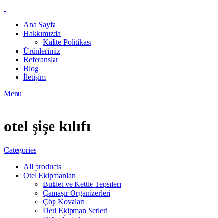
Ana Sayfa
Hakkımızda
Kalite Politikası
Ürünlerimiz
Referanslar
Blog
İletişim
Menu
otel şişe kılıfı
Categories
All
products
Otel Ekipmanları
Buklet ve Kettle Tepsileri
Çamaşır Organizerleri
Çöp Kovaları
Deri Ekipman Setleri