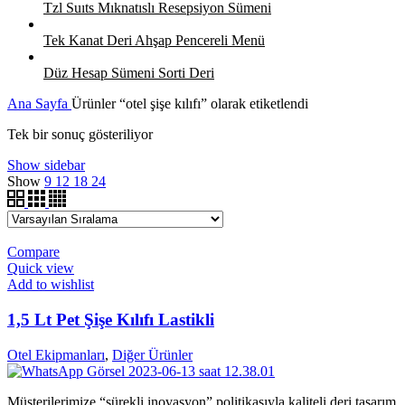
Tzl Suıts Mıknatıslı Resepsiyon Sümeni
Tek Kanat Deri Ahşap Pencereli Menü
Düz Hesap Sümeni Sorti Deri
Ana Sayfa
Ürünler “otel şişe kılıfı” olarak etiketlendi
Tek bir sonuç gösteriliyor
Show sidebar
Show
9
12
18
24
Compare
Quick view
Add to wishlist
1,5 Lt Pet Şişe Kılıfı Lastikli
Otel Ekipmanları
,
Diğer Ürünler
Müşterilerimize “sürekli inovasyon” politikasıyla kaliteli deri tasarım