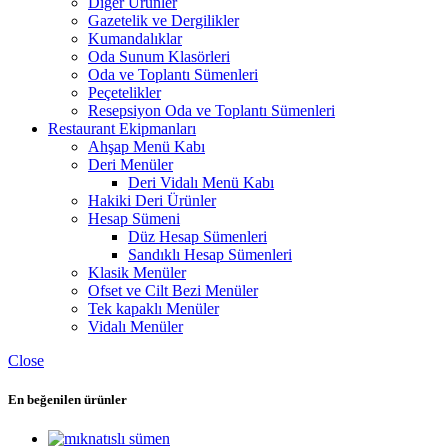
Diğer Ürünler
Gazetelik ve Dergilikler
Kumandalıklar
Oda Sunum Klasörleri
Oda ve Toplantı Sümenleri
Peçetelikler
Resepsiyon Oda ve Toplantı Sümenleri
Restaurant Ekipmanları
Ahşap Menü Kabı
Deri Menüler
Deri Vidalı Menü Kabı
Hakiki Deri Ürünler
Hesap Sümeni
Düz Hesap Sümenleri
Sandıklı Hesap Sümenleri
Klasik Menüler
Ofset ve Cilt Bezi Menüler
Tek kapaklı Menüler
Vidalı Menüler
Close
En beğenilen ürünler